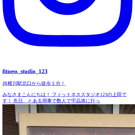
fitness_studio_123
JR横川駅北口から徒歩１分！
みなさまこんにちは！ フィットネススタジオ123の上田で
す！ 先日、とある用事で数人で宇品港に行っ