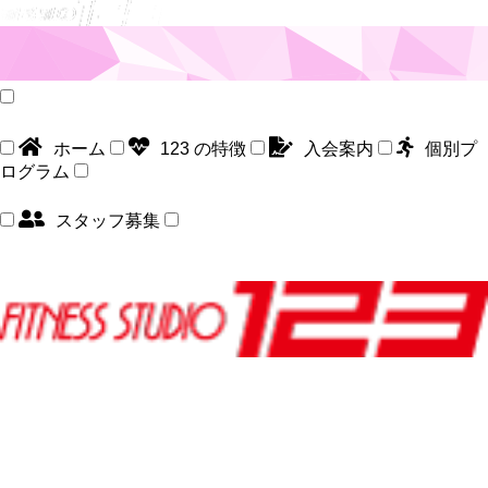
FITNESS STUDIO 123
ホーム
123 の特徴
入会案内
個別プ
ログラム
法人会員
スタッフ募集
記事一覧
お問合せフォーム
ホーム
123 の特徴
入会案内
個別プログラム
法人会員